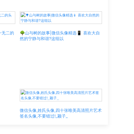
一无二的
🌳山与树的故事|微信头像精选📱 喜欢大自
然的宁静与和谐?这组以
微信头像,姓氏头像,四十张唯美高清照片艺术
签名头像,不要错过!_颖子_