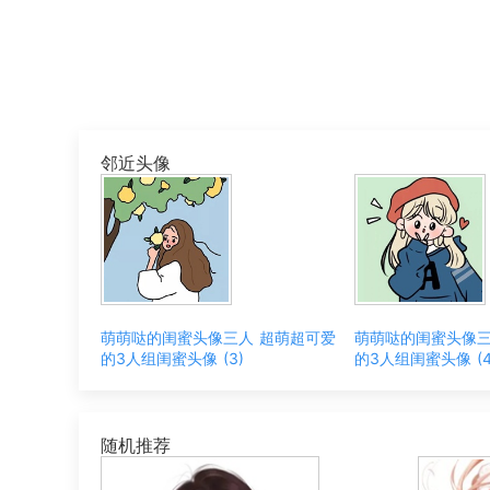
邻近头像
萌萌哒的闺蜜头像三人 超萌超可爱
萌萌哒的闺蜜头像三
的3人组闺蜜头像 (3)
的3人组闺蜜头像 (4
随机推荐