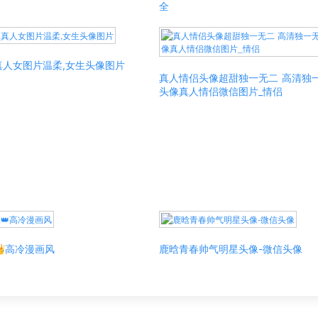
全
真人女图片温柔,女生头像图片
真人情侣头像超甜独一无二 高清独
头像真人情侣微信图片_情侣
高冷漫画风
鹿晗青春帅气明星头像-微信头像