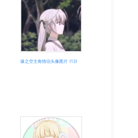
缘之空主角情侣头像图片 (13)