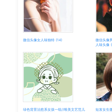
微信头像女人味独特 (14)
微信头像
人味头像 (
绿色背景治愈系女孩一组//唯美文艺范儿
短发女生