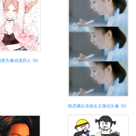
蜜头像动漫四人 (6)
暗恋橘生淮南女主微信头像 (9)