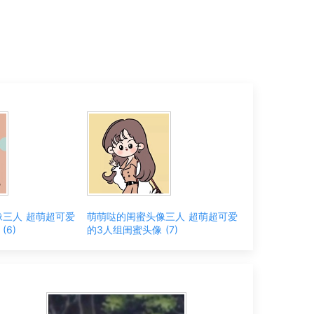
三人 超萌超可爱
萌萌哒的闺蜜头像三人 超萌超可爱
(6)
的3人组闺蜜头像 (7)