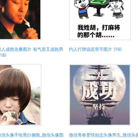
男人成熟沧桑图片 有气质又成熟男
约人打牌搞笑带字图片 (19)
18)
微信头像手绘黑白侧脸_微信头像图
微信青春爱情励志头像男生_微信头